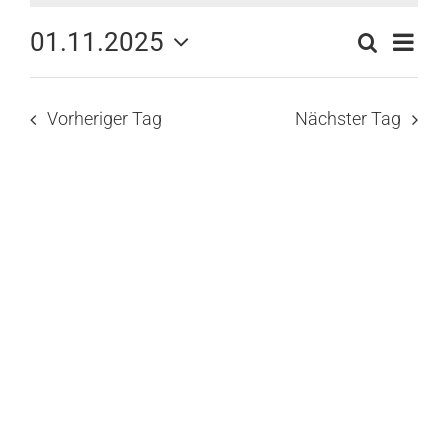
Samstag,
01.11.2025
Vera
Suche
Verans
Tag
Datum
Ansi
1.
Suche
wählen.
Navi
Vorheriger Tag
Nächster Tag
und
November
Ansicht
Naviga
2025