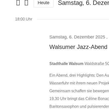
eingeben.
und
Samstag, 6. Deze
Heute
Samstag,
Suche
Datum
Ansichten,
wählen.
nach
Navigation
18:00 Uhr
6.
Veranstaltungen
Schlüsselwort.
Samstag, 6. Dezember 2025 , 
Dezember
Walsumer Jazz-Abend 
2025
Stadthalle Walsum
Waldstraße 50
Ein Abend, drei Highlights: Den A
Wasserfuhr mit ihrem neuen Projekt
Gemeinsam schaffen sie bewegen
19.30 Uhr bringt das Céline Bonac
Baritonsaxophon und pulsierenden