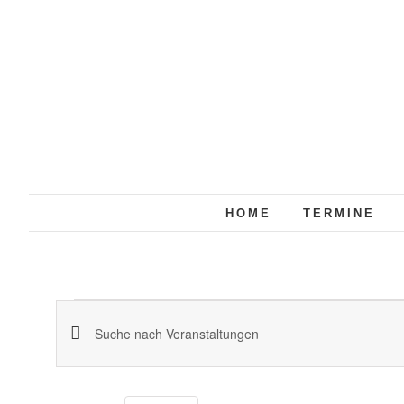
Zum
Inhalt
springen
HOME
TERMINE
Veranstaltungen
Veranstaltungen
Bitte
für
Suche
Schlüsselwort