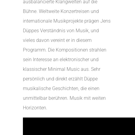
ausbalancierte Klangwelten auf die
Bühne. Weltweite Konzertreisen und
internationale Musikprojekte prägen Jens
Düppes Verständnis von Musik, und
vieles davon vereint er in diesem
Programm. Die Kompositionen strahlen
sein Interesse an elektronischer und
klassischer Minimal Music aus. Sehr
persönlich und direkt erzählt Düppe
musikalische Geschichten, die einen
unmittelbar berühren. Musik mit weiten
Horizonten.