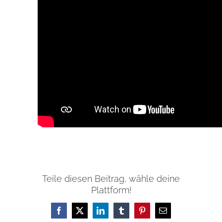
Teile diesen Beitrag, wähle deine
Plattform!
Facebook
X
LinkedIn
Tumblr
Pinterest
E-
Mail