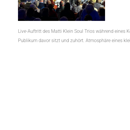
Live-Auftritt des Matti Klein Soul Trios während eines
Publikum davor sitzt und zuhört. Atmosphäre eines k